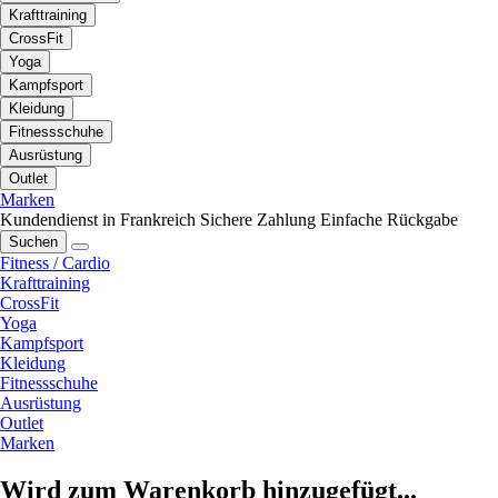
Krafttraining
CrossFit
Yoga
Kampfsport
Kleidung
Fitnessschuhe
Ausrüstung
Outlet
Marken
Kundendienst in Frankreich
Sichere Zahlung
Einfache Rückgabe
Suchen
Fitness / Cardio
Krafttraining
CrossFit
Yoga
Kampfsport
Kleidung
Fitnessschuhe
Ausrüstung
Outlet
Marken
Wird zum Warenkorb hinzugefügt...